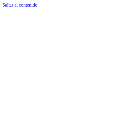
Saltar al contenido